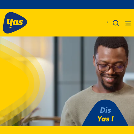
Dis
Yas !