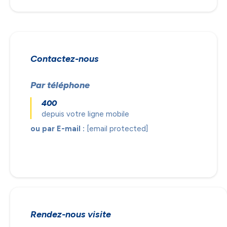
Contactez-nous
NOUS ACCORDONS DE
L'IMPORTANCE À VOTRE VIE
Par téléphone
PRIVÉE
400
depuis votre ligne mobile
ou par E-mail :
[email protected]
Accept
Rendez-nous visite