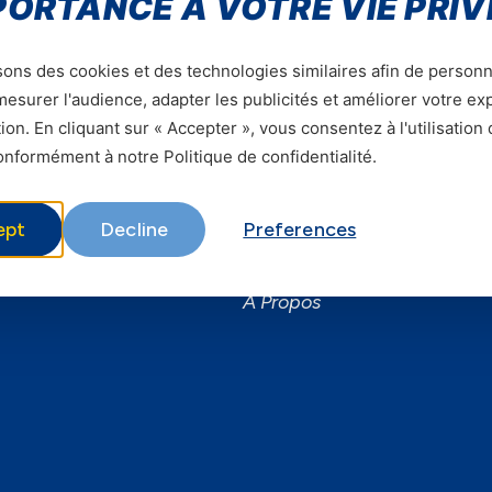
PORTANCE À VOTRE VIE PRIV
sons des cookies et des technologies similaires afin de personn
esurer l'audience, adapter les publicités et améliorer votre e
ion. En cliquant sur « Accepter », vous consentez à l'utilisation
ervices
Informations utiles
nformément à notre Politique de confidentialité.
ervices Mobiles
Responsabilité Sociale
ept
Decline
Preferences
usiness
Assistance
martphones
Aide
À Propos