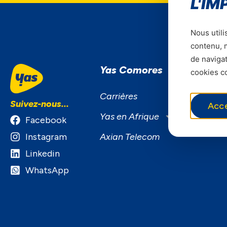
L'IM
Nous utili
contenu, m
de navigat
Yas Comores
S
cookies co
S
Carrières
Suivez-nous...
Acc
B
Yas en Afrique
Facebook
S
Instagram
Axian Telecom
Linkedin
WhatsApp