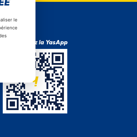
ÉE
aliser le
xpérience
 des
Téléchargez la YasApp