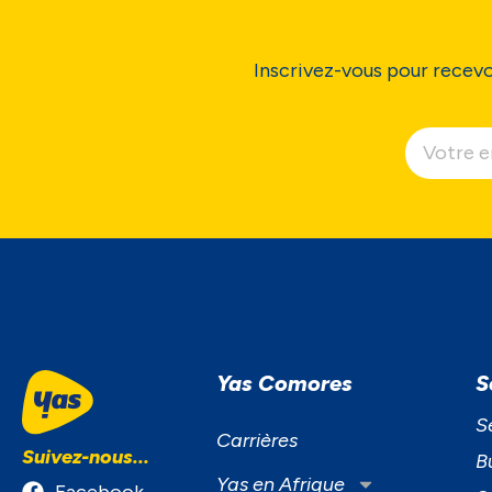
Inscrivez-vous pour recevo
Yas Comores
S
S
Carrières
Suivez-nous...
B
Yas en Afrique
Facebook