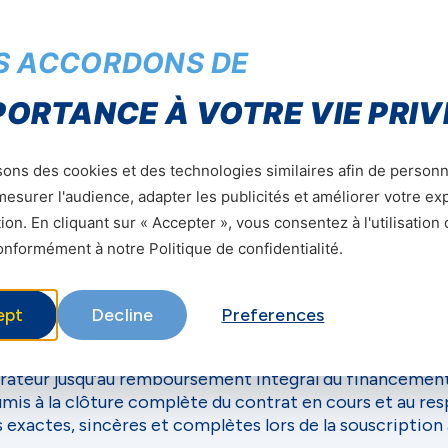
deur à déduire automatiquement du compte MVOLA de l’
ecours, dans le cadre du présent contrat.
S ACCORDONS DE
M et l’activation des Gigas offerts interviendra après l
PORTANCE À VOTRE VIE PRIV
nt préalable d’un acompte dont le montant est défini 
 conformément au calendrier de paiement de 90 jours 
sons des cookies et des technologies similaires afin de personn
esurer l'audience, adapter les publicités et améliorer votre e
îne le verrouillage automatique du terminal, rendant cel
ion. En cliquant sur « Accepter », vous consentez à l'utilisation
nformément à notre Politique de confidentialité.
 uniquement après paiement effectif des sommes exigibl
olongé, l’opérateur se réserve le droit d’exiger le paie
ept
Decline
Preferences
ditionnés au respect des obligations de paiement.
érateur jusqu’au remboursement intégral du financement
is à la clôture complète du contrat en cours et au respe
s exactes, sincères et complètes lors de la souscription