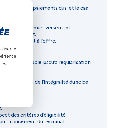
Acheteur les paiements dus, et le cas
e paiement du premier versement.
ÉE
dans le contrat.
conformément à l’offre.
aliser le
xpérience
ui-ci inutilisable jusqu’à régularisation
 des
es.
ment immédiat de l’intégralité du solde
.
ct des critères d’éligibilité.
 au financement du terminal.