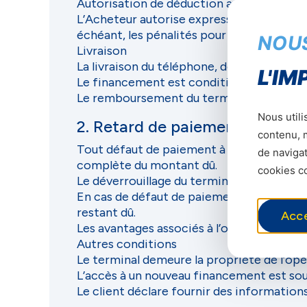
Autorisation de déduction automatique
L’Acheteur autorise expressément le Ven
échéant, les pénalités pour retard, sans r
NOU
Livraison
La livraison du téléphone, de la carte SI
L'IM
Le financement est conditionné au paieme
Le remboursement du terminal s’effectue
Nous utili
2. Retard de paiement
contenu, m
Tout défaut de paiement à l’échéance entra
de navigat
complète du montant dû.
cookies co
Le déverrouillage du terminal intervient
En cas de défaut de paiement répété ou pr
restant dû.
Acc
Les avantages associés à l’offre sont con
Autres conditions
Le terminal demeure la propriété de l’op
L’accès à un nouveau financement est soum
Le client déclare fournir des information